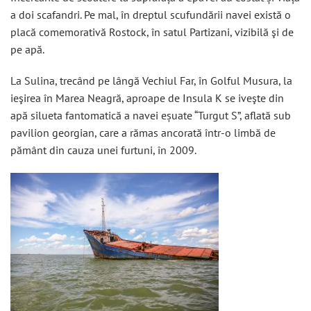
a doi scafandri. Pe mal, în dreptul scufundării navei există o
placă comemorativă Rostock, în satul Partizani, vizibilă şi de
pe apă.
La Sulina, trecând pe lângă Vechiul Far, în Golful Musura, la
ieşirea în Marea Neagră, aproape de Insula K se iveşte din
apă silueta fantomatică a navei eșuate “Turgut S”, aflată sub
pavilion georgian, care a rămas ancorată într-o limbă de
pământ din cauza unei furtuni, în 2009.