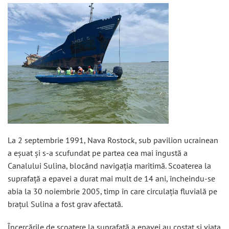
La 2 septembrie 1991, Nava Rostock, sub pavilion ucrainean
a eșuat și s-a scufundat pe partea cea mai îngustă a
Canalului Sulina, blocând navigația maritimă. Scoaterea la
suprafață a epavei a durat mai mult de 14 ani, încheindu-se
abia la 30 noiembrie 2005, timp în care circulația fluvială pe
brațul Sulina a fost grav afectată.
Încercările de scoatere la suprafață a epavei au costat și viața