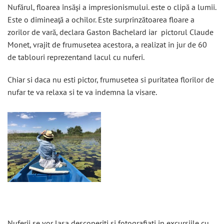
Nufărul, floarea însăşi a impresionismului. este o clipă a lumii.
Este o dimineaţă a ochilor. Este surprinzătoarea floare a
zorilor de vară, declara Gaston Bachelard iar pictorul Claude
Monet, vrajit de frumusetea acestora, a realizat in jur de 60
de tablouri reprezentand lacul cu nuferi.
Chiar si daca nu esti pictor, frumusetea si puritatea florilor de
nufar te va relaxa si te va indemna la visare.
Nuferii se vor lasa descoperiti si fotografiati in excursiile cu