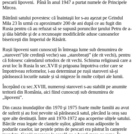
pescarii lipoveni. Până în anul 1947 a purtat numele de Principele
Mircea.
Bătrânii satului povestesc că înaintaşii lor s-au aşezat pe Grindul
Mila 23 în urmă cu aproximativ 200 de ani după ce au fugit din
Rusia pentru că au refuzat să se supună poruncilor ţarului Petru de a-
şi tăia bărbile şi de a recunoaşte modificările aduse canoanelor
bisericeşti din Imperiul de Răsărit.
Rușii lipoveni sunt cunoscuți în întreaga lume sub denumirea de
„staroveri”(de credință veche) sau „starobreați” (de rit vechi), pentru
că folosesc calendarul ortodox de rit vechi. Schisma religioasă care a
avut loc în Rusia în sec.XVII și prigoana împotriva celor care se
împotriveau reformelor, i-au determinat pe rușii staroveri să-și
părăsească locurile natale și să migreze în multe colțuri ale lumii.
Începând cu sec.XVIII, numeroși staroveri s-au stabilit pe anumite
teritorii din România, aici fiind cunoscuți sub denumirea de
„lipoveni”.
Din cauza inundaţiilor din 1970 şi 1975 foarte multe familii au avut
de suferit și au fost nevoite să părăsească satul, plecând la oraș sau
spre alte destinații. Între anii 1970-1972 apa acoperise ulițele satului.
Bărcile erau legate de clanțele ușilor, găinile erau adăpostite în
podurile caselor, iar peștele prins de pescari era păstrat în camerele