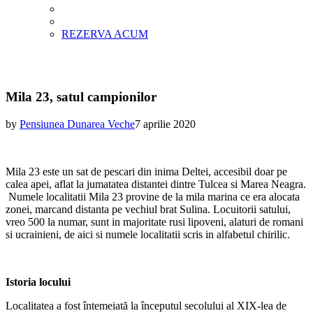
REZERVA ACUM
Mila 23, satul campionilor
by
Pensiunea Dunarea Veche
7 aprilie 2020
Mila 23 este un sat de pescari din inima Deltei, accesibil doar pe
calea apei, aflat la jumatatea distantei dintre Tulcea si Marea Neagra.
Numele localitatii Mila 23 provine de la mila marina ce era alocata
zonei, marcand distanta pe vechiul brat Sulina. Locuitorii satului,
vreo 500 la numar, sunt in majoritate rusi lipoveni, alaturi de romani
si ucrainieni, de aici si numele localitatii scris in alfabetul chirilic.
Istoria locului
Localitatea a fost întemeiată la începutul secolului al XIX-lea de