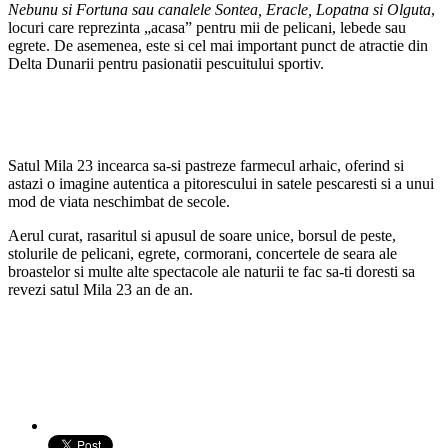
Nebunu si Fortuna sau canalele Sontea, Eracle, Lopatna si Olguta
,
locuri care reprezinta „acasa” pentru mii de pelicani, lebede sau
egrete. De asemenea, este si cel mai important punct de atractie din
Delta Dunarii pentru pasionatii pescuitului sportiv.
Satul Mila 23 incearca sa-si pastreze farmecul arhaic, oferind si
astazi o imagine autentica a pitorescului in satele pescaresti si a unui
mod de viata neschimbat de secole.
Aerul curat, rasaritul si apusul de soare unice, borsul de peste,
stolurile de pelicani, egrete, cormorani, concertele de seara ale
broastelor si multe alte spectacole ale naturii te fac sa-ti doresti sa
revezi satul Mila 23 an de an.