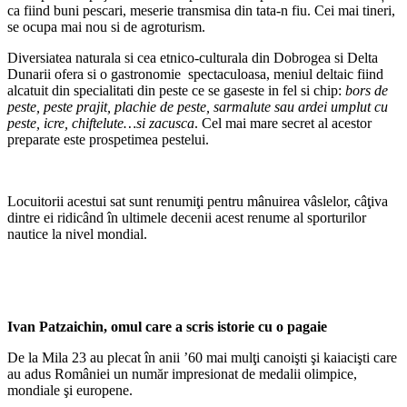
ca fiind buni pescari, meserie transmisa din tata-n fiu. Cei mai tineri,
se ocupa mai nou si de agroturism.
Diversiatea naturala si cea etnico-culturala din Dobrogea si Delta
Dunarii ofera si o gastronomie spectaculoasa, meniul deltaic fiind
alcatuit din specialitati din peste ce se gaseste in fel si chip:
bors de
peste, peste prajit, plachie de peste, sarmalute sau ardei umplut cu
peste, icre, chiftelute…si zacusca
. Cel mai mare secret al acestor
preparate este prospetimea pestelui.
Locuitorii acestui sat sunt renumiţi pentru mânuirea vâslelor, câţiva
dintre ei ridicând în ultimele decenii acest renume al sporturilor
nautice la nivel mondial.
Ivan Patzaichin, omul care a scris istorie cu o pagaie
De la Mila 23 au plecat în anii ’60 mai mulţi canoişti şi kaiacişti care
au adus României un număr impresionat de medalii olimpice,
mondiale şi europene.