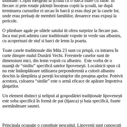
inundate. Copiii mergeau la școală cu o barcă mare cu rame. În
fiecare zi prin rotație părinții însoțeau copiii la școală, iar după
terminarea cursurilor ei urcau în barcă și erau duși pe la casele lor,
unde erau preluați de membrii familiilor, deoarece erau expuși la
pericole.
O plimbare agale pe ulitele satului iti ofera surprize la fiecare pas.
Inca mai poti admira case traditionale vopsite in verde sau albastru,
cu acoperisuri de stuf si barci de lemn la poarta.
Toate casele traditionale din Mila 23 sunt cu prispă, cu intrarea în
curte dinspre malul Dunării Vechi. Ferestrele caselor sunt de
dimensiuni mici, din lemn vopsit cu albastru. Este vorba de o
nuanţă de “siniliu” specifică satelor lipoveneşti. Localnicii spun că
nu este întâmplătoare utilizarea preponderentă a culorii albastru
deschis la tâmplăria şi pereţii locuinţelor din preajma apelor. Potrivit
acestora, culoarea “sinilie” este o armă eficace de apărare împotriva
ţânţarilor.
Un element distinct și nelipsit al gospodăriei tradiționale lipovenești
este soba specifică în formă de pat (lijanca) și baia specifică, foarte
asemănătoare saunei.
Principala ocupaţie o constituie pescuitul. Lipovenii sunt cunoscuți