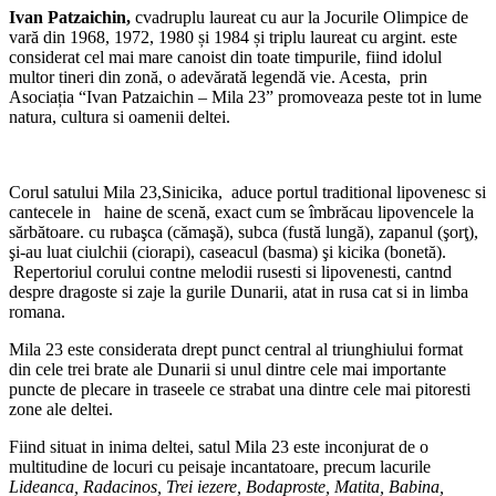
Ivan Patzaichin,
cvadruplu laureat cu aur la Jocurile Olimpice de
vară din 1968, 1972, 1980 și 1984 și triplu laureat cu argint. este
considerat cel mai mare canoist din toate timpurile, fiind idolul
multor tineri din zonă, o adevărată legendă vie. Acesta, prin
Asociația “Ivan Patzaichin – Mila 23” promoveaza peste tot in lume
natura, cultura si oamenii deltei.
Corul satului Mila 23,Sinicika, aduce portul traditional lipovenesc si
cantecele in haine de scenă, exact cum se îmbrăcau lipovencele la
sărbătoare. cu rubaşca (cămaşă), subca (fustă lungă), zapanul (şorţ),
şi-au luat ciulchii (ciorapi), caseacul (basma) şi kicika (bonetă).
Repertoriul corului contne melodii rusesti si lipovenesti, cantnd
despre dragoste si zaje la gurile Dunarii, atat in rusa cat si in limba
romana.
Mila 23 este considerata drept punct central al triunghiului format
din cele trei brate ale Dunarii si unul dintre cele mai importante
puncte de plecare in traseele ce strabat una dintre cele mai pitoresti
zone ale deltei.
Fiind situat in inima deltei, satul Mila 23 este inconjurat de o
multitudine de locuri cu peisaje incantatoare, precum lacurile
Lideanca, Radacinos, Trei iezere, Bodaproste, Matita, Babina,