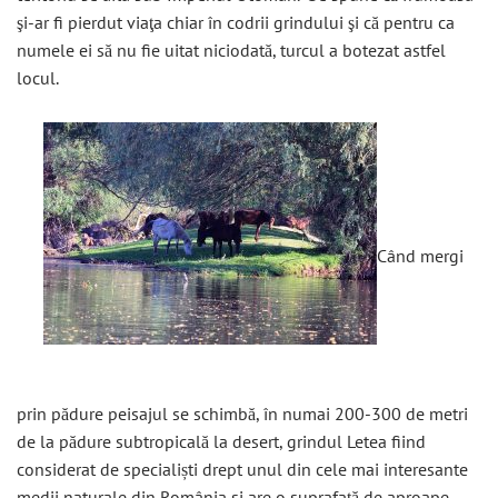
şi-ar fi pierdut viaţa chiar în codrii grindului şi că pentru ca
numele ei să nu fie uitat niciodată, turcul a botezat astfel
locul.
Când mergi
prin pădure peisajul se schimbă, în numai 200-300 de metri
de la pădure subtropicală la desert, grindul Letea fiind
considerat de specialiști drept unul din cele mai interesante
medii naturale din România si are o suprafață de aproape