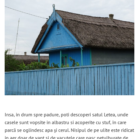
Insa, in drum spre padure, poti descoperi satul Letea, unde
casele sunt vopsite in albastru si acoperite cu stuf, în care
parcă se oglindesc apa şi cerul. Nisipul de pe ulite este ridicat
in aer doar de vant si de vacutele care pasc netulburate de