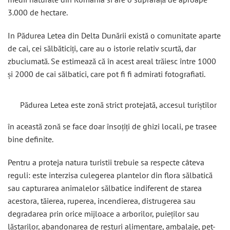
3.000 de hectare.
In Pădurea Letea din Delta Dunării există o comunitate aparte
de cai, cei sălbăticiți, care au o istorie relativ scurtă, dar
zbuciumată. Se estimează că în acest areal trăiesc între 1000
și 2000 de cai sălbatici, care pot fi fi admirati fotografiati.
Pădurea Letea este zonă strict protejată, accesul turiștilor
în această zonă se face doar însoțiți de ghizi locali, pe trasee
bine definite.
Pentru a proteja natura turistii trebuie sa respecte câteva
reguli: este interzisa culegerea plantelor din flora sălbatică
sau capturarea animalelor sălbatice indiferent de starea
acestora, tăierea, ruperea, incendierea, distrugerea sau
degradarea prin orice mijloace a arborilor, puieților sau
lăstarilor, abandonarea de resturi alimentare, ambalaje, pet-