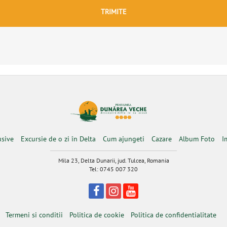
usive
Excursie de o zi în Delta
Cum ajungeti
Cazare
Album Foto
I
Mila 23, Delta Dunarii, jud. Tulcea, Romania
Tel: 0745 007 320
Termeni si conditii
Politica de cookie
Politica de confidentialitate