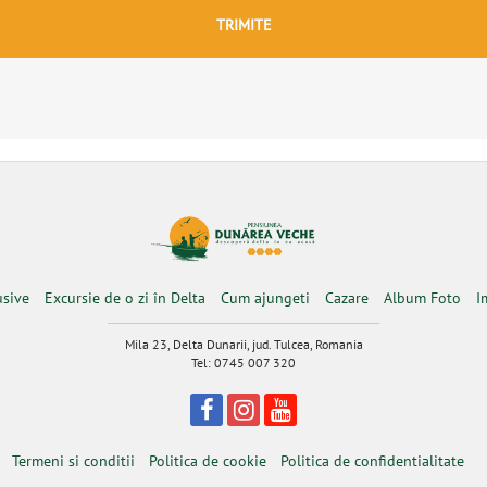
usive
Excursie de o zi în Delta
Cum ajungeti
Cazare
Album Foto
I
Mila 23, Delta Dunarii, jud. Tulcea, Romania
Tel: 0745 007 320
Termeni si conditii
Politica de cookie
Politica de confidentialitate